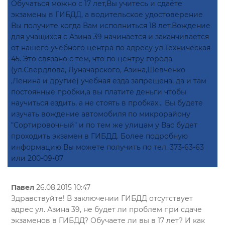
Обучаться можно с 17 лет,Вы учитесь и сдаёте
экзамены в ГИБДД, а водительское удостоверение
Вы получите когда Вам исполниться 18 лет.Вождение
для учащихся с Азина 39 начинается и заканчивается
от нашего учебного центра по адресу ул.Техническая
45. Это связано с тем, что по центру города
(ул.Свердлова, Луначарского, Азина,Шевченко
,Ленина и другие) учебная езда запрещена, да и там
постоянные пробки,а вы платите деньги чтобы
научиться ездить, а не стоять в пробках... Вы будете
изучать вождение автомобиля по микрорайону
"Сортировочный" и по тем же улицам у Вас будет
проходить экзамен в ГИБДД. Более подробную
информацию Вы можете получить по тел. 373-63-63
или 200-09-07
Павел
26.08.2015 10:47
Здравствуйте! В заключении ГИБДД отсутствует
адрес ул. Азина 39, не будет ли проблем при сдаче
экзаменов в ГИБДД? Обучаете ли вы в 17 лет? И как