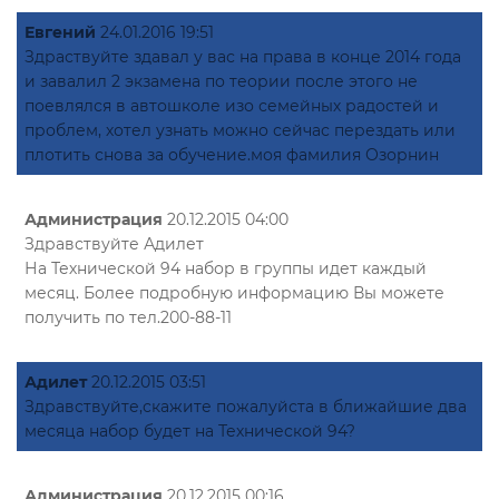
Евгений
24.01.2016 19:51
Здраствуйте здавал у вас на права в конце 2014 года
и завалил 2 экзамена по теории после этого не
поевлялся в автошколе изо семейных радостей и
проблем, хотел узнать можно сейчас перездать или
плотить снова за обучение.моя фамилия Озорнин
Администрация
20.12.2015 04:00
Здравствуйте Адилет
На Технической 94 набор в группы идет каждый
месяц. Более подробную информацию Вы можете
получить по тел.200-88-11
Адилет
20.12.2015 03:51
Здравствуйте,скажите пожалуйста в ближайшие два
месяца набор будет на Технической 94?
Администрация
20.12.2015 00:16