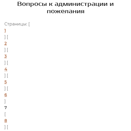
Вопросы к администрации и
пожелания
Страницы: [
1
] [
2
] [
3
] [
4
] [
5
] [
6
]
7
[
8
] [