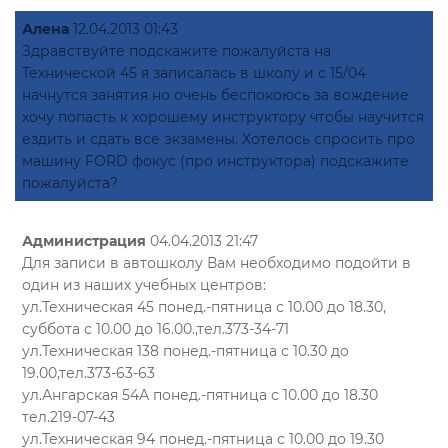
Алена
12.04.2013 01:43
Здравствуйте подскажите пожалуйста на
Технической 45 я записалась в школу и с 15/04
начнутся занятия но очень беспокоюсь за вождение
хочу попасть к хорошему инструктору чтобы научится
ездить и сдать все экзамены. Хотелось спросить про
машину FORD фокус (про инструктора) подскажите
пожалуйста?
Администрация
04.04.2013 21:47
Для записи в автошколу Вам необходимо подойти в
один из наших учебных центров:
ул.Техническая 45 понед.-пятница с 10.00 до 18.30,
суббота с 10.00 до 16.00.,тел.373-34-71
ул.Техническая 138 понед.-пятница с 10.30 до
19.00,тел.373-63-63
ул.Ангарская 54А понед.-пятница с 10.00 до 18.30
тел.219-07-43
ул.Техническая 94 понед.-пятница с 10.00 до 19.30