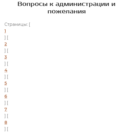
Вопросы к администрации и
пожелания
Страницы: [
1
] [
2
] [
3
] [
4
] [
5
] [
6
] [
7
] [
8
] [