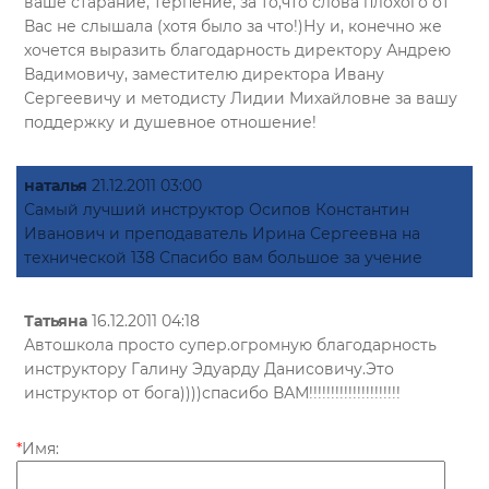
ваше старание, терпение, за то,что слова плохого от
Вас не слышала (хотя было за что!)Ну и, конечно же
хочется выразить благодарность директору Андрею
Вадимовичу, заместителю директора Ивану
Сергеевичу и методисту Лидии Михайловне за вашу
поддержку и душевное отношение!
наталья
21.12.2011 03:00
Самый лучший инструктор Осипов Константин
Иванович и преподаватель Ирина Сергеевна на
технической 138 Спасибо вам большое за учение
Татьяна
16.12.2011 04:18
Автошкола просто супер.огромную благодарность
инструктору Галину Эдуарду Данисовичу.Это
инструктор от бога))))спасибо ВАМ!!!!!!!!!!!!!!!!!!!!!
*
Имя: