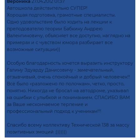
Вероника
27.04.2012 01:37
Автошкола действительно СУПЕР!
Хорошая подготовка, грамотные специалисты.
Одно удовольствие было ходить на лекции к
преподователю теории Бабкину Андрею
Валентиновичу, объясняет все доступно, наглядно на
примерах и с чувством юмора разбирает все
возможные ситуации))
Особую благодарность хочется выразить инструктору
Галину Эдуарду Данисовичу - замечательный,
отзывчивый, очень спокойный и добрый человечек!!
Всё было «разложено по полочкам», четко, просто,
понятно. Никогда не бросал на автодроме, указывал
на ошибки с улыбкой и пониманием. СПАСИБО ВАМ
за Ваше нескончаемое терпение и
профессиональный подход к ученикам!!!
Спасибо всему коллективу Технической 138 за массу
позитивных эмоций :)))))))