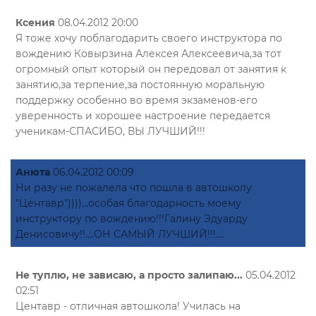
Ксения
08.04.2012 20:00
Я тоже хочу поблагодарить своего инструктора по
вождению Ковырзина Алексея Алексеевича,за тот
огромный опыт который он передовал от занятия к
занятию,за терпение,за постоянную моральную
поддержку особенно во время экзаменов-его
уверенность и хорошее настроение передается
ученикам-СПАСИБО, ВЫ ЛУЧШИЙ!!!
Анюта
06.04.2012 00:09
Ни разу не пожалела что пошла в автошколу
"Центавр"))))...особая благодарность моему
инструктору по вождению!!!Галину Эдуарду
Денисовичу!!....ОН САМЫЙ ЛУЧШИЙ!!!....
Не туплю, не зависаю, а просто залипаю...
05.04.2012
02:51
Центавр - отличная автошкола! Училась на