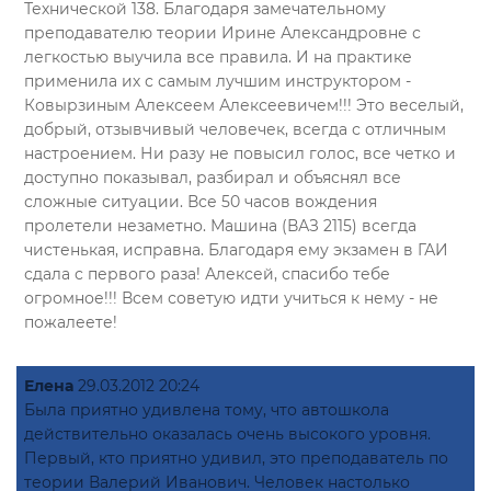
Технической 138. Благодаря замечательному
преподавателю теории Ирине Александровне с
легкостью выучила все правила. И на практике
применила их с самым лучшим инструктором -
Ковырзиным Алексеем Алексеевичем!!! Это веселый,
добрый, отзывчивый человечек, всегда с отличным
настроением. Ни разу не повысил голос, все четко и
доступно показывал, разбирал и объяснял все
сложные ситуации. Все 50 часов вождения
пролетели незаметно. Машина (ВАЗ 2115) всегда
чистенькая, исправна. Благодаря ему экзамен в ГАИ
сдала с первого раза! Алексей, спасибо тебе
огромное!!! Всем советую идти учиться к нему - не
пожалеете!
Елена
29.03.2012 20:24
Была приятно удивлена тому, что автошкола
действительно оказалась очень высокого уровня.
Первый, кто приятно удивил, это преподаватель по
теории Валерий Иванович. Человек настолько