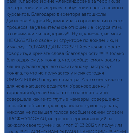
раза!!!Спасибо Ирине Александровне за теорию, за
ее терпение и выдержку в обучении очень сложных
курсантов. Благодарю директора автошколы
Дубасова Андрея Вадимовича за организацию всего
процесса, за уважительное отношение к курсантам,
за понимание и поддержку!!! Ну и, конечно, не могу
НЕ СКАЗАТЬ о своём инструкторе по вождению, и
имя ему – ЭДУАРД ДАНИСОВИЧ. Хочется не просто
говорить, а кричать слова благодарности!!!!!!!! Только
благодаря ему, я поняла, что, вообще, смогу водить
машину. Благодаря его позитивному настрою, я
поняла, то что не получается у меня сегодня
ОБЯЗАТЕЛЬНО получится завтра. А это очень важно
для начинающего водителя. Уравновешенный,
терпеливый, если было что-то непонятно или
совершала какие-то глупые маневры, совершенно
спокойно объяснял, как правильно нужно сделать,
никогда не повышал голоса вообщем одним словом
ПРОФЕССИОНАЛ, искренне переживающий за
каждого своего ученика. Итог: 21.03.2012г. я получила
права!!! СПАСИБО ВАМ, ЭДУАРД ДАНИСОВИЧ!!! ВСЕМ