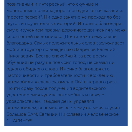
позитивный и интересный, что скучные и
монотонные правила дорожного движения казались
“просто песней”. Ни одно занятие не проходило без
шуток и поучительных историй. И только благодаря
ему с изучением правил дорожного движения у меня
сложностей не возникло. (Почти)За что ему очень
благодарна. Самых положительных слов заслуживает
мой инструктор по вождению Лавренов Евгений
Николаевич. Всегда спокойный, за все время
обучения ни разу не повысил голос, не сказал ни
одного обидного слова. Именно благодаря его
настойчивости и требовательности к вождению
автомобиля, я сдала экзамен в ГАИ с первого раза.
Почти сразу после получения водительского
удостоверения купила автомобиль и вожу с
удовольствием. Каждый день, управляя
автомобилем, вспоминаю все ,чему он меня научил.
Большое ВАМ, Евгений Николаевич ,человеческое
СПАСИБО!!!