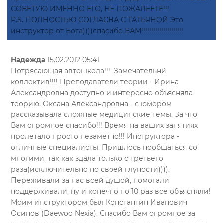
СОВЕТУЮ ИМЕННО ЕГО, НЕ ПОЖАЛЕЕТЕ!!!
P.S. ПОЛНОСТЬЮ СОГЛАСНА С ТАТЬЯНОЙ Это
инструктор от Бога))))спасибо ВАМ!!!!!!!!!!!!!!!!!!!!!
Надежда
15.02.2012 05:41
Потрясающая автошкола!!!! Замечательнй
коллектив!!!! Преподаватели теории - Ирина
Александровна доступно и интересно объясняла
теорию, Оксана Александровна - с юмором
рассказывала сложные медицинские темы. За что
Вам огромное спасибо!!! Время на ваших занятиях
пролетало просто незаметно!!! Инструктора -
отличные специалисты. Пришлось пообщаться со
многими, так как здала только с третьего
раза(исключительно по своей глупости)))).
Переживали за нас всей душой, помогали
поддерживали, ну и конечно по 10 раз все объясняли!
Моим инструктором был Константин Иванович
Осипов (Daewoo Nexia). Спасибо Вам огромное за