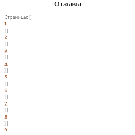
Отзывы
Страницы: [
1
] [
2
] [
3
] [
4
] [
5
] [
6
] [
7
] [
8
] [
9