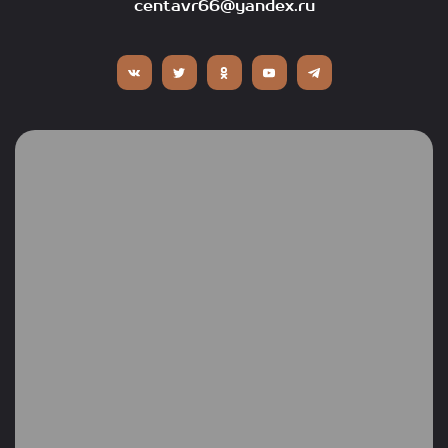
centavr66@yandex.ru