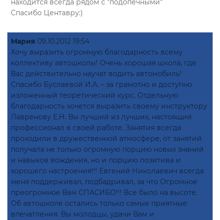
находится всегда рядом с "подопечными"
Спасибо Центавру:)
Мария
09.10.2012 19:54
Хочу выразить огромную благодарность всему
коллективу автошколы! Очень хорошая школа, где
Вас действительно научат водить автомобиль!
Спасибо Буслаевой И.А. – за грамотно и доступно
изложенный теоретический курс. Отдельную
благодарность хочется выразить своему инструктору
Лавренову Е.Н. Вы лучший из лучших, настоящий
профессионал в своей работе. Занятия всегда
проходили в дружественной атмосфере, от занятий
получала не только огромную порцию новых знаний
и навыков вождения, но и порцию позитива и
хорошего настроения!!! Евгений Николаевич всегда
меня поддерживал, подбадривал, за что Огромное
преогромное Вам СПАСИБО!!! Все было на высоте.
Об автошколе остались только самые приятные
впечатления. Вы молодцы, удачи Вам и