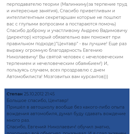
перподавателю теории (Малинкину)за терпение труд
и интересные занятия), Спасибо приветливым и
интеллигентным секретаршам которые не пошлют
вас с глупыми вопросами а постараются помочь)
Спасибо доброму и участливому Андрею Вадимовичу
(директор) который обязательно вам поможет при
правильном подходе;)"Центавр" - вы лучшие! Еще раз
выражу огромную благодарность Евгению
Николаевичу! Вы святой человек с нечеловеческим
терпением и нечеловеческим обаян6ием!) И,
пользуясь случаем, всех проздравлю с днем
Автомобилиста! Мозговитых вам курсантов)))
Степан
25.10.2012 21:45
Большое спасибо, Центавр!
Пришёл в автошколу вообще без какого-либо опыта
вождения автомобиля, думал буду сдавать вождение
много раз.
Спасибо, Евгений Николаевич! обучил знатно,
доходчиво всё объяснял, показывал. И я сдал экзамен