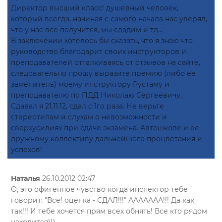
Директор высший класс! душевный человек,
который всегда, начиная с самого начала нас уверял,
что у нас все получится, мы сдадим и тд...
В заключении хотелось бы сказать, что я знаю что
руководство благодарит своих инструкторов и
преподавателей отталкиваясь от отзывов на сайте,
следовательно прошу выразите премию (либо ее
заменитель) моему инструктору Рустаму и
преподавателю по ПДД Николаю Сергеевичу.
Сдавал я 21.11.12, сдал с 1го раза. Не верьте
стереотипам и слухам о невозможности и
сверхусилиях при сдаче экзамена. Автошколе и ее
дружному коллективу дальнейшего процветания и
успехов!
Наталья
26.10.2012 02:47
О, это офигенное чувство когда инспектор тебе
говорит: "Все! оценка - СДАЛ!!!" ААААААА!!! Да как
так!!! И тебе хочется прям всех обнять! Все кто рядом