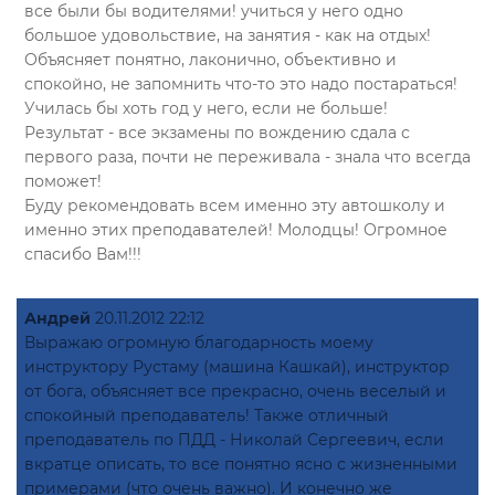
все были бы водителями! учиться у него одно
большое удовольствие, на занятия - как на отдых!
Объясняет понятно, лаконично, объективно и
спокойно, не запомнить что-то это надо постараться!
Училась бы хоть год у него, если не больше!
Результат - все экзамены по вождению сдала с
первого раза, почти не переживала - знала что всегда
поможет!
Буду рекомендовать всем именно эту автошколу и
именно этих преподавателей! Молодцы! Огромное
спасибо Вам!!!
Андрей
20.11.2012 22:12
Выражаю огромную благодарность моему
инструктору Рустаму (машина Кашкай), инструктор
от бога, объясняет все прекрасно, очень веселый и
спокойный преподаватель! Также отличный
преподаватель по ПДД - Николай Сергеевич, если
вкратце описать, то все понятно ясно с жизненными
примерами (что очень важно). И конечно же