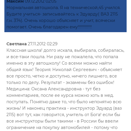
Максим
09.12.2012 02:05
Нормальная автошкола. Я на технической,45 учился.
Будите учиться- записывайтесь к Эдуарду( ВАЗ 2115
г.н. 374). Очень хорошо объясняет и учит, всячески
помогает. Очень благодарен ему!!!!!!!!!!!!
Светлана
27.11.2012 02:29
Классная школа! долго искала, выбирала, собиралась,
и все-таки пошла. Ни разу не пожалела, что попала
именно в эту автошколу! Со всеми можно найти
общий язык! Теория: Николай Сергеевич - объясняет
все просто, четко и доступно, ничего лишнего, все
только по делу. Результат - экзамены без ошибок!
Медицина: Оксана Александровна - тут без
комментариев, после ее курса можно хоть в мед.
поступать. Понятно даже то, что было непонятно всю
жизнь! И наконец практика - инструктор Эдуард (ваз
2115) вот тут, как говорится, учитель от Бога! если бы
все инструкторы были такими - в России бы ввели
ограничение на покупку автомобилей - потому что