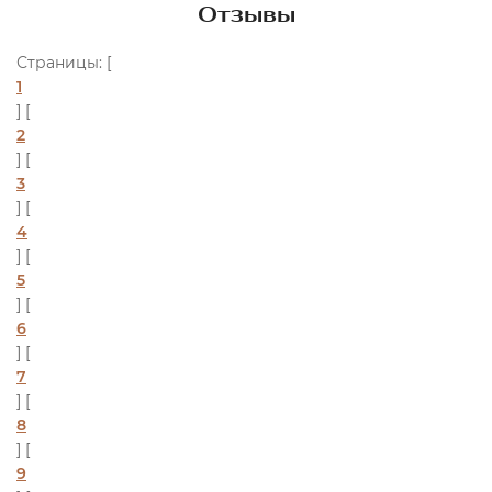
Отзывы
Страницы: [
1
] [
2
] [
3
] [
4
] [
5
] [
6
] [
7
] [
8
] [
9