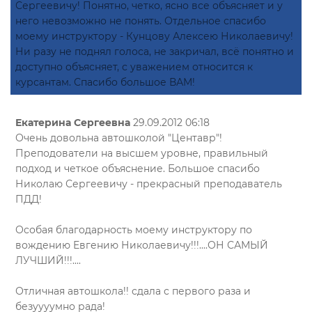
Сергеевичу! Понятно, четко, ясно все объясняет и у
него невозможно не понять. Отдельное спасибо
моему инструктору - Кунцову Алексею Николаевичу!
Ни разу не поднял голоса, не закричал, всё понятно и
доступно объясняет, с уважением относится к
курсантам. Спасибо большое ВАМ!
Екатерина Сергеевна
29.09.2012 06:18
Очень довольна автошколой "Центавр"!
Преподователи на высшем уровне, правильный
подход и четкое объяснение. Большое спасибо
Николаю Сергеевичу - прекрасный преподаватель
ПДД!
Особая благодарность моему инструктору по
вождению Евгению Николаевичу!!!....ОН САМЫЙ
ЛУЧШИЙ!!!....
Отличная автошкола!! сдала с первого раза и
безуууумно рада!