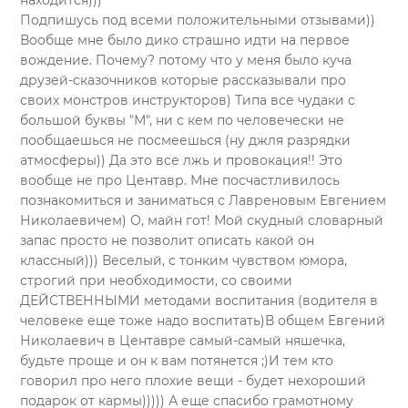
находится)))
Подпишусь под всеми положительными отзывами))
Вообще мне было дико страшно идти на первое
вождение. Почему? потому что у меня было куча
друзей-сказочников которые рассказывали про
своих монстров инструкторов) Типа все чудаки с
большой буквы "М", ни с кем по человечески не
пообщаешься не посмеешься (ну джля разрядки
атмосферы)) Да это все лжь и провокация!! Это
вообще не про Центавр. Мне посчастливилось
познакомиться и заниматься с Лавреновым Евгением
Николаевичем) О, майн гот! Мой скудный словарный
запас просто не позволит описать какой он
классный))) Веселый, с тонким чувством юмора,
строгий при необходимости, со своими
ДЕЙСТВЕННЫМИ методами воспитания (водителя в
человеке еще тоже надо воспитать)В общем Евгений
Николаевич в Центавре самый-самый няшечка,
будьте проще и он к вам потянется ;)И тем кто
говорил про него плохие вещи - будет нехороший
подарок от кармы))))) А еще спасибо грамотному