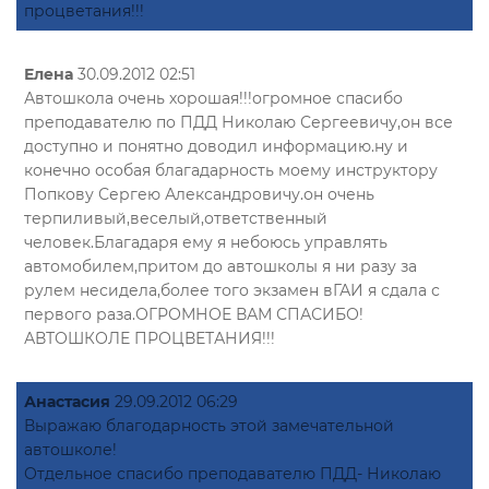
процветания!!!
Елена
30.09.2012 02:51
Автошкола очень хорошая!!!огромное спасибо
преподавателю по ПДД Николаю Сергеевичу,он все
доступно и понятно доводил информацию.ну и
конечно особая благадарность моему инструктору
Попкову Сергею Александровичу.он очень
терпиливый,веселый,ответственный
человек.Благадаря ему я небоюсь управлять
автомобилем,притом до автошколы я ни разу за
рулем несидела,более того экзамен вГАИ я сдала с
первого раза.ОГРОМНОЕ ВАМ СПАСИБО!
АВТОШКОЛЕ ПРОЦВЕТАНИЯ!!!
Анастасия
29.09.2012 06:29
Выражаю благодарность этой замечательной
автошколе!
Отдельное спасибо преподавателю ПДД- Николаю