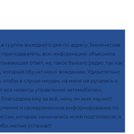
 в группе выходного дня по адресу Техническая
ый преподаватель, всю информацию объясняла
ывающий ответ, но, такое бывало редко, так как
а, который обучал меня вождению. Удивительно
чтобы в случае неудач, на меня не ругались в
ял все нюансы управления автомобилем,
благодарна ему за всё, чему он мня научил!
обучения и своевременное информирование по
стам, которые занимались моей подготовкой, я
бо, желаю успехов!!!