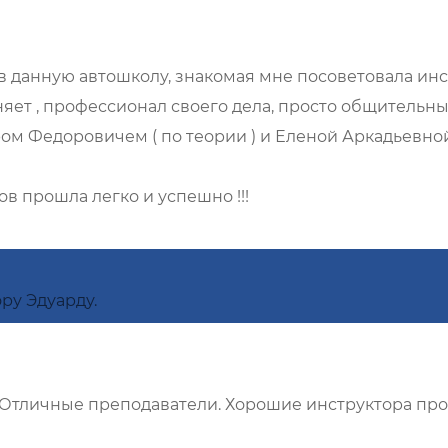
я в данную автошколу, знакомая мне посоветовала и
няет , профессионал своего дела, просто общительны
 Федоровичем ( по теории ) и Еленой Аркадьевной (
в прошла легко и успешно !!!
ру Эдуарду.
. Отличные преподаватели. Хорошие инструктора пр