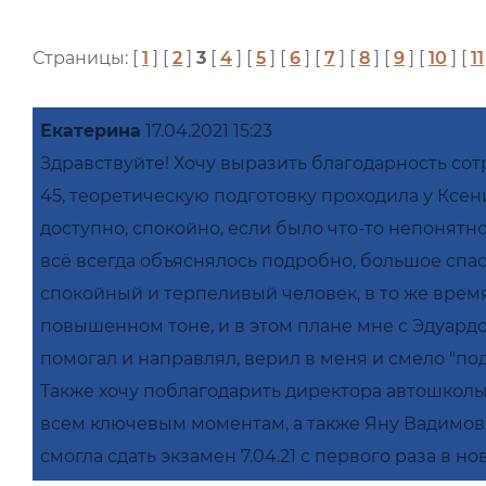
Страницы: [
1
] [
2
]
3
[
4
] [
5
] [
6
] [
7
] [
8
] [
9
] [
10
] [
11
Екатерина
17.04.2021 15:23
Здравствуйте! Хочу выразить благодарность со
45, теоретическую подготовку проходила у Ксе
доступно, спокойно, если было что-то непонятн
всё всегда объяснялось подробно, большое спа
спокойный и терпеливый человек, в то же время
повышенном тоне, и в этом плане мне с Эдуард
помогал и направлял, верил в меня и смело "по
Также хочу поблагодарить директора автошко
всем ключевым моментам, а также Яну Вадимовн
смогла сдать экзамен 7.04.21 с первого раза в н