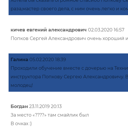
Хотела бы сказать огромное спасибо Попкову С
раза,мастер своего дела, с ним очень легко и ко
кичев евгений александрович
02.03.2020 16:57
Попков Сергей Александрович очень хороший и
Галина
05.02.2020 18:39
Проходили обучение вместе с дочерью на Техн
инструктора Попкову Сергею Александровичу. Вы
молодец!
Богдан
23.11.2019 20:13
За место «????» там смайлик был
В очках :)