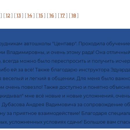
] [
12
] [
13
] [
14
] [
15
] [
16
] [
17
] [
18
]
трудникам автошколы "Центавр". Проходила обучение
нии Владимировны, и очень этому рада! Она отличн
о, всегда можно было переспросить и получить исчерп
сибо ей за всё! Также благодарю инструктора Эдуард
 веселый и легкий в общении. Для меня было важно, 
ом очень повезло! Также доступно и понятно объясн
дкидывал" мне всё новые и новые усложнения, очень 
лы Дубасова Андрея Вадимовича за сопровождение 
у за приятное взаимодействие! Благодаря специали
овых, усложненных условиях сдачи! Большое вам спаси