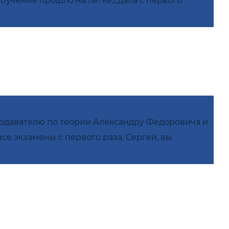
бучение прошло на легке,сдала с первого
подавателю по теории Александру Федоровича и
се экзамены с первого раза. Сергей, вы