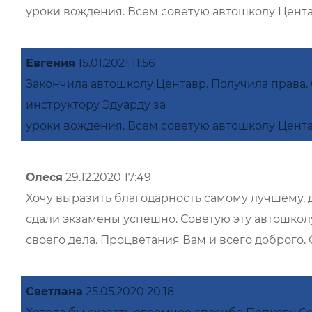
уроки вождения. Всем советую автошколу Центав
Евгения
15.01.2021 11:56
Закончила автошколу Центавр. Получила права
инструктору Эдуарду за
уроки вождения. Всем советую автошколу Центав
Олеся
29.12.2020 17:49
Хочу выразить благодарность самому лучшему, д
сдали экзамены успешно. Советую эту автошколу
своего дела. Процветания Вам и всего доброго. 
Светлана
25.05.2020 20:18